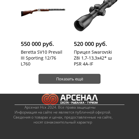
550 000 руб.
520 000 руб.
Beretta SV10 Prevail
Прицел Swarovski
III Sporting 12/76
Z8i 1,7-13,3х42* ш
L760
PSR 4A-IF
Показать ещё
Арсенал Нск 2024. Все права защищены
Информация на сайте не является публичной офертой.
Сведения о товарах и ценах, предоставленные на сайте,
носят ознакомительный характер