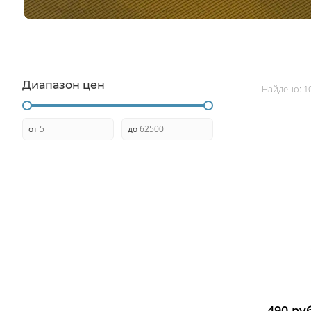
ММГ
Диапазон цен
Найдено:
1
от
до
490 ру