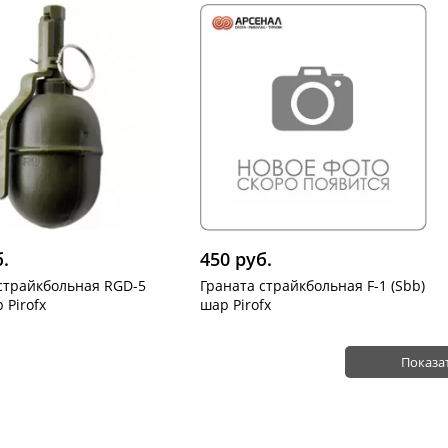
б.
450 руб.
страйкбольная RGD-5
Граната страйкбольная F-1 (Sbb)
 Pirofx
шар Pirofx
Показа