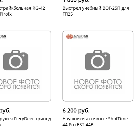
страйкбольная RG-42
Выстрел учебный ВОГ-25П для
Pirofx
ГП25
руб.
6 200 руб.
ружья FieryDeer трипод
Наушники активные ShotTime
м
44 Pro EST-44B