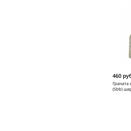
460 ру
Граната 
(Sbb) шар